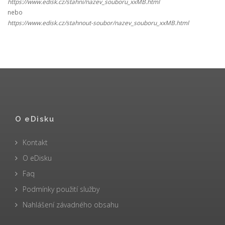
https://www.edisk.cz/stahni/nazev_souboru_xxMB.html
nebo
https://www.edisk.cz/stahnout-soubor/nazev_souboru_xxMB.html
O eDisku
Kontakt
O eDisku
Faq
Podmínky použití služby
Nahlášení závadného obsahu