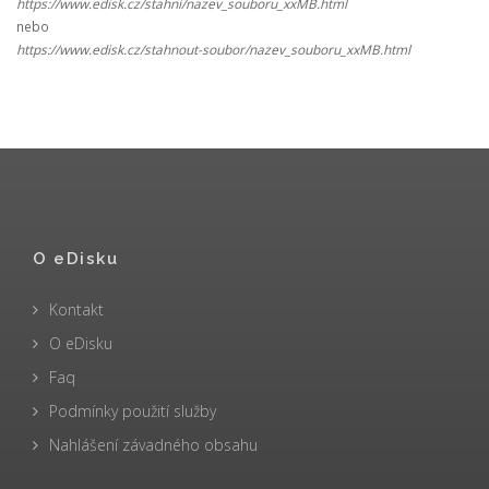
https://www.edisk.cz/stahni/nazev_souboru_xxMB.html
nebo
https://www.edisk.cz/stahnout-soubor/nazev_souboru_xxMB.html
O eDisku
Kontakt
O eDisku
Faq
Podmínky použití služby
Nahlášení závadného obsahu